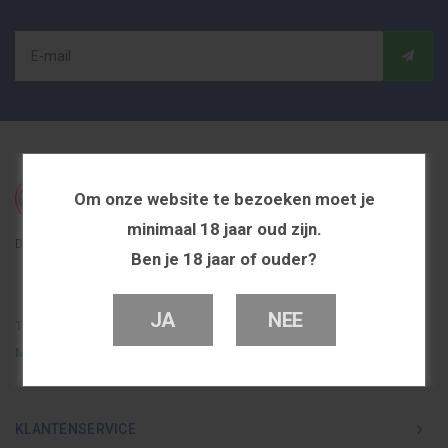
Om onze website te bezoeken moet je
minimaal 18 jaar oud zijn.
De beste en voordeligste vapeshop in Nederland
Ben je 18 jaar of ouder?
JA
NEE
Telefoon
0251 839 447
Mail
info@dutchvapeshop.nl
KLANTENSERVICE