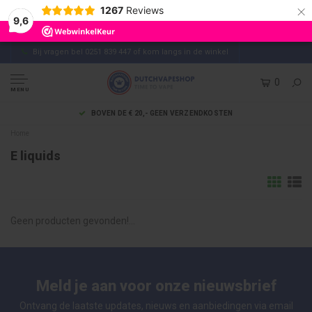
×
1267
Reviews
9,6
Bij vragen bel 0251 839 447 of kom langs in de winkel
0
MENU
BOVEN DE € 20,- GEEN VERZENDKOSTEN
Home
E liquids
Geen producten gevonden!...
Meld je aan voor onze nieuwsbrief
Ontvang de laatste updates, nieuws en aanbiedingen via email