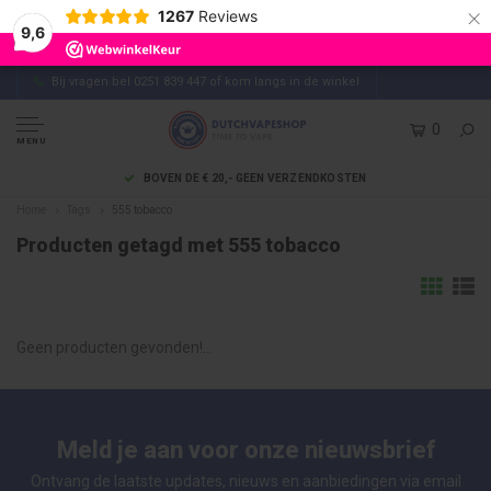
×
1267
Reviews
9,6
Bij vragen bel 0251 839 447 of kom langs in de winkel
0
MENU
BOVEN DE € 20,- GEEN VERZENDKOSTEN
Home
Tags
555 tobacco
Producten getagd met 555 tobacco
Geen producten gevonden!...
Meld je aan voor onze nieuwsbrief
Ontvang de laatste updates, nieuws en aanbiedingen via email