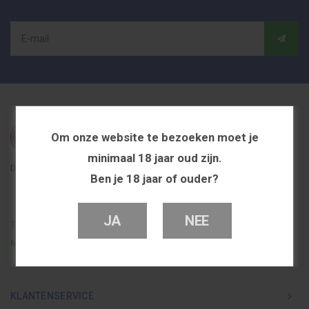
Om onze website te bezoeken moet je
minimaal 18 jaar oud zijn.
De beste en voordeligste vapeshop in Nederland
Ben je 18 jaar of ouder?
JA
NEE
Telefoon
0251 839 447
Mail
info@dutchvapeshop.nl
KLANTENSERVICE