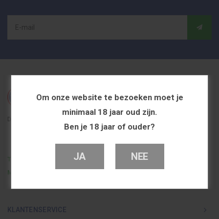
Om onze website te bezoeken moet je
minimaal 18 jaar oud zijn.
De beste en voordeligste vapeshop in Nederland
Ben je 18 jaar of ouder?
JA
NEE
Telefoon
0251 839 447
Mail
info@dutchvapeshop.nl
KLANTENSERVICE