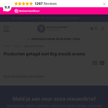
×
1267
Reviews
9,6
Bij vragen bel 0251 839 447 of kom langs in de winkel
0
MENU
EENVOUDIG ONLINE BETALEN MET IDEAL
Home
Tags
Big mouth aroma
Producten getagd met Big mouth aroma
Geen producten gevonden!...
Meld je aan voor onze nieuwsbrief
Ontvang de laatste updates, nieuws en aanbiedingen via email