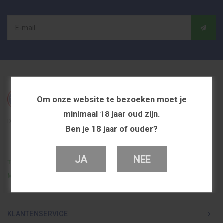
Om onze website te bezoeken moet je
minimaal 18 jaar oud zijn.
De beste en voordeligste vapeshop in Nederland
Ben je 18 jaar of ouder?
JA
NEE
Telefoon
0251 839 447
Mail
info@dutchvapeshop.nl
KLANTENSERVICE