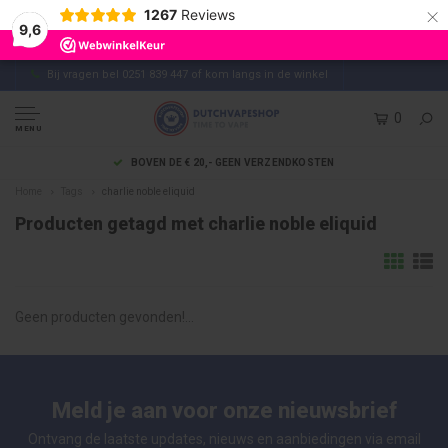
×
1267
Reviews
9,6
Bij vragen bel 0251 839 447 of kom langs in de winkel
0
MENU
BOVEN DE € 20,- GEEN VERZENDKOSTEN
Home
Tags
charlie noble eliquid
Producten getagd met charlie noble eliquid
Geen producten gevonden!...
Meld je aan voor onze nieuwsbrief
Ontvang de laatste updates, nieuws en aanbiedingen via email