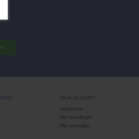
ER
RIEËN
MIJN ACCOUNT
Registreren
Mijn bestellingen
Mijn verlanglijst