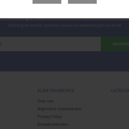
Meld je aan voor onze nieuwsbrief
Ontvang de laatste updates, nieuws en aanbiedingen via email
ABONNE
KLANTENSERVICE
CATEGO
Over ons
Algemene voorwaarden
Privacy Policy
Betaalmethoden