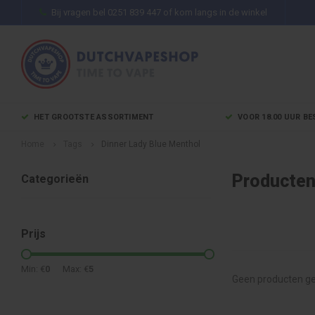
Bij vragen bel 0251 839 447 of kom langs in de winkel
HET GROOTSTE ASSORTIMENT
VOOR 18.00 UUR BE
Home
Tags
Dinner Lady Blue Menthol
Producten
Categorieën
Prijs
Min: €
0
Max: €
5
Geen producten ge