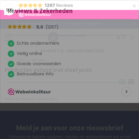
×
1267
Reviews
9,6
Bij vragen bel 0251 839 447 of kom langs in de winkel
0
MENU
BOVEN DE € 20,- GEEN VERZENDKOSTEN
Home
Tags
eleaf pods
Producten getagd met eleaf pods
Geen producten gevonden!...
Meld je aan voor onze nieuwsbrief
Ontvang de laatste updates, nieuws en aanbiedingen via email