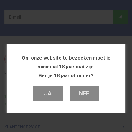
Om onze website te bezoeken moet je
minimaal 18 jaar oud zijn.
De beste en voordeligste vapeshop in Nederland
Ben je 18 jaar of ouder?
JA
NEE
Telefoon
0251 839 447
Mail
info@dutchvapeshop.nl
KLANTENSERVICE