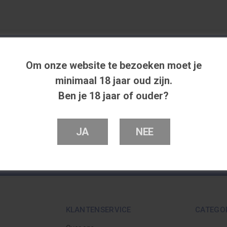
Om onze website te bezoeken moet je
Meld je aan voor onze nieuwsbrief
minimaal 18 jaar oud zijn.
Ben je 18 jaar of ouder?
Ontvang de laatste updates, nieuws en aanbiedingen via email
ABONNE
JA
NEE
KLANTENSERVICE
CATEGO