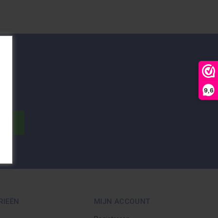
9,6
ER
RIEËN
MIJN ACCOUNT