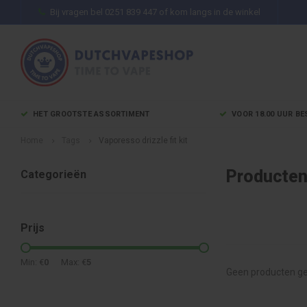
Bij vragen bel 0251 839 447 of kom langs in de winkel
HET GROOTSTE ASSORTIMENT
VOOR 18.00 UUR BE
Home
Tags
Vaporesso drizzle fit kit
Producten 
Categorieën
Prijs
Min: €
0
Max: €
5
Geen producten ge