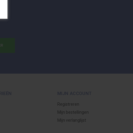
ER
RIEËN
MIJN ACCOUNT
Registreren
Mijn bestellingen
Mijn verlanglijst