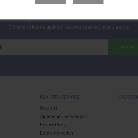
Meld je aan voor onze nieuwsbrief
Ontvang de laatste updates, nieuws en aanbiedingen via email
ABONNE
KLANTENSERVICE
CATEGO
Over ons
Algemene voorwaarden
Privacy Policy
Betaalmethoden