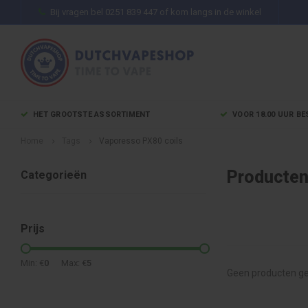
Bij vragen bel 0251 839 447 of kom langs in de winkel
HET GROOTSTE ASSORTIMENT
VOOR 18.00 UUR BE
Home
Tags
Vaporesso PX80 coils
Producten
Categorieën
Prijs
Min: €
0
Max: €
5
Geen producten ge