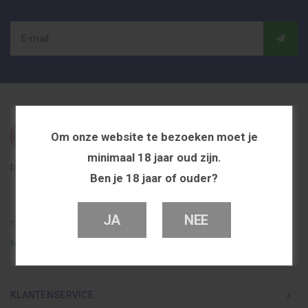
Om onze website te bezoeken moet je
minimaal 18 jaar oud zijn.
De beste en voordeligste vapeshop in Nederland
Ben je 18 jaar of ouder?
JA
NEE
Telefoon
0251 839 447
Mail
info@dutchvapeshop.nl
KLANTENSERVICE