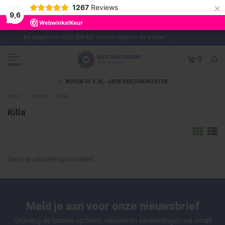
×
1267
Reviews
9,6
Bij vragen bel 0251 839 447 of kom langs in de winkel
0
MENU
BOVEN DE € 20,- GEEN VERZENDKOSTEN
Home
Merken
Killa
Killa
Geen producten gevonden!...
Meld je aan voor onze nieuwsbrief
Ontvang de laatste updates, nieuws en aanbiedingen via email