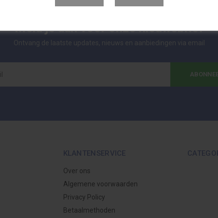
Meld je aan voor onze nieuwsbrief
Ontvang de laatste updates, nieuws en aanbiedingen via email
ABONNE
KLANTENSERVICE
CATEGO
Over ons
Algemene voorwaarden
Privacy Policy
Betaalmethoden