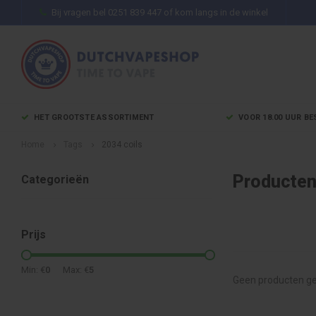
Bij vragen bel 0251 839 447 of kom langs in de winkel
HET GROOTSTE ASSORTIMENT
VOOR 18.00 UUR BE
Home
Tags
2034 coils
Producten
Categorieën
Prijs
Min: €
0
Max: €
5
Geen producten ge