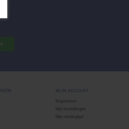
ER
RIEËN
MIJN ACCOUNT
Registreren
Mijn bestellingen
Mijn verlanglijst