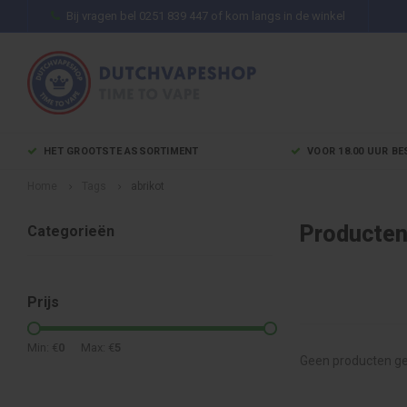
Bij vragen bel 0251 839 447 of kom langs in de winkel
HET GROOTSTE ASSORTIMENT
VOOR 18.00 UUR BE
Home
Tags
abrikot
Producten
Categorieën
Prijs
Min: €
0
Max: €
5
Geen producten ge