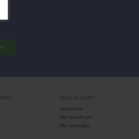
ER
RIEËN
MIJN ACCOUNT
Registreren
Mijn bestellingen
Mijn verlanglijst