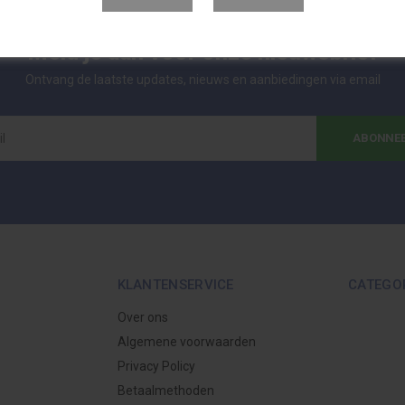
Meld je aan voor onze nieuwsbrief
Ontvang de laatste updates, nieuws en aanbiedingen via email
ABONNE
KLANTENSERVICE
CATEGO
Over ons
Algemene voorwaarden
Privacy Policy
Betaalmethoden