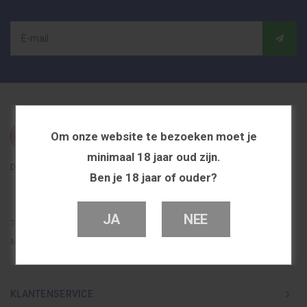
Om onze website te bezoeken moet je
minimaal 18 jaar oud zijn.
De beste en voordeligste vapeshop in Nederland
Ben je 18 jaar of ouder?
JA
NEE
Telefoon
0251 839 447
Mail
info@dutchvapeshop.nl
KLANTENSERVICE