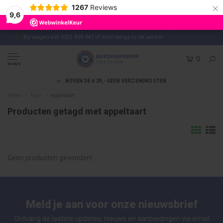
×
1267
Reviews
9,6
Bij vragen bel 0251 839 447 of kom langs in de winkel
0
MENU
BOVEN DE € 20,- GEEN VERZENDKOSTEN
Home
Tags
appeltaart
Producten getagd met appeltaart
Geen producten gevonden!...
Meld je aan voor onze nieuwsbrief
Ontvang de laatste updates, nieuws en aanbiedingen via email