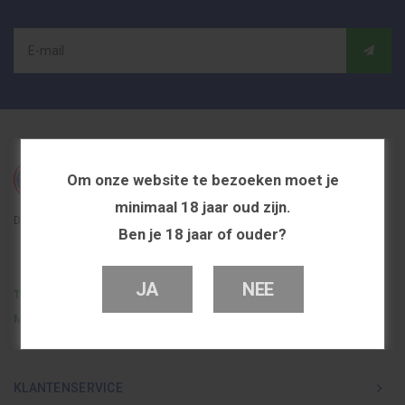
Om onze website te bezoeken moet je
minimaal 18 jaar oud zijn.
De beste en voordeligste vapeshop in Nederland
Ben je 18 jaar of ouder?
JA
NEE
Telefoon
0251 839 447
Mail
info@dutchvapeshop.nl
KLANTENSERVICE