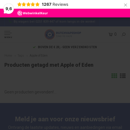
×
1267
Reviews
9,6
Bij vragen bel 0251 839 447 of kom langs in de winkel
0
MENU
BOVEN DE € 20,- GEEN VERZENDKOSTEN
Home
Tags
Apple of Eden
Producten getagd met Apple of Eden
Geen producten gevonden!...
Meld je aan voor onze nieuwsbrief
Ontvang de laatste updates, nieuws en aanbiedingen via email