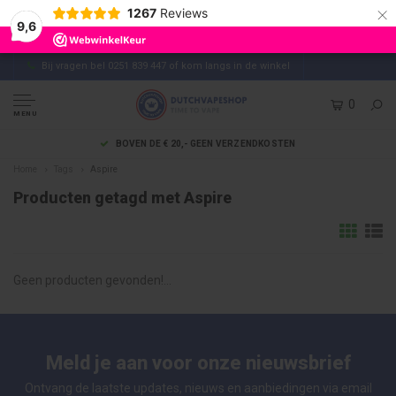
×
1267
Reviews
9,6
Bij vragen bel 0251 839 447 of kom langs in de winkel
0
MENU
BOVEN DE € 20,- GEEN VERZENDKOSTEN
Home
Tags
Aspire
Producten getagd met Aspire
Geen producten gevonden!...
Meld je aan voor onze nieuwsbrief
Ontvang de laatste updates, nieuws en aanbiedingen via email