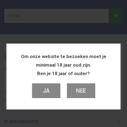
Om onze website te bezoeken moet je
minimaal 18 jaar oud zijn.
De beste en voordeligste vapeshop in Nederland
Ben je 18 jaar of ouder?
JA
NEE
Telefoon
0251 839 447
Mail
info@dutchvapeshop.nl
KLANTENSERVICE