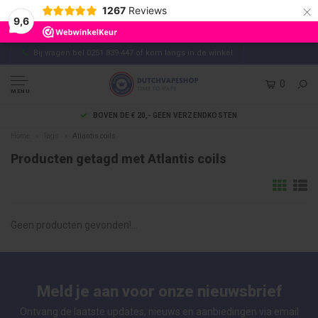
×
1267
Reviews
9,6
Bij vragen bel 0251 839 447 of kom langs in de winkel
0
MENU
BOVEN DE € 20,- GEEN VERZENDKOSTEN
Home
Tags
Atlantis coils
Producten getagd met Atlantis coils
Geen producten gevonden!...
Meld je aan voor onze nieuwsbrief
Ontvang de laatste updates, nieuws en aanbiedingen via email