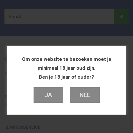
Om onze website te bezoeken moet je
minimaal 18 jaar oud zijn.
De beste en voordeligste vapeshop in Nederland
Ben je 18 jaar of ouder?
JA
NEE
Telefoon
0251 839 447
Mail
info@dutchvapeshop.nl
KLANTENSERVICE