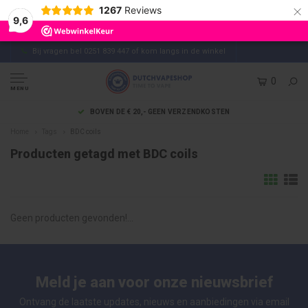
×
1267
Reviews
9,6
Bij vragen bel 0251 839 447 of kom langs in de winkel
0
MENU
BOVEN DE € 20,- GEEN VERZENDKOSTEN
Home
Tags
BDC coils
Producten getagd met BDC coils
Geen producten gevonden!...
Meld je aan voor onze nieuwsbrief
Ontvang de laatste updates, nieuws en aanbiedingen via email