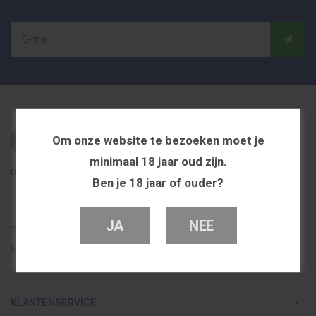
Om onze website te bezoeken moet je
minimaal 18 jaar oud zijn.
De beste en voordeligste vapeshop in Nederland
Ben je 18 jaar of ouder?
JA
NEE
Telefoon
0251 839 447
Mail
info@dutchvapeshop.nl
KLANTENSERVICE