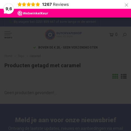
×
1267
Reviews
9,6
Bij vragen bel 0251 839 447 of kom langs in de winkel
0
MENU
BOVEN DE € 20,- GEEN VERZENDKOSTEN
Home
Tags
caramel
Producten getagd met caramel
Geen producten gevonden!...
Meld je aan voor onze nieuwsbrief
Ontvang de laatste updates, nieuws en aanbiedingen via email