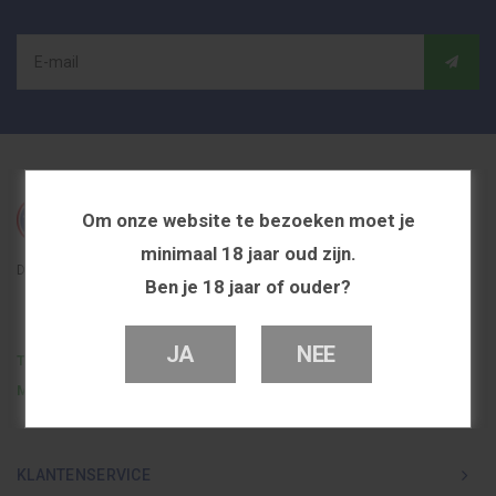
Om onze website te bezoeken moet je
minimaal 18 jaar oud zijn.
De beste en voordeligste vapeshop in Nederland
Ben je 18 jaar of ouder?
JA
NEE
Telefoon
0251 839 447
Mail
info@dutchvapeshop.nl
KLANTENSERVICE