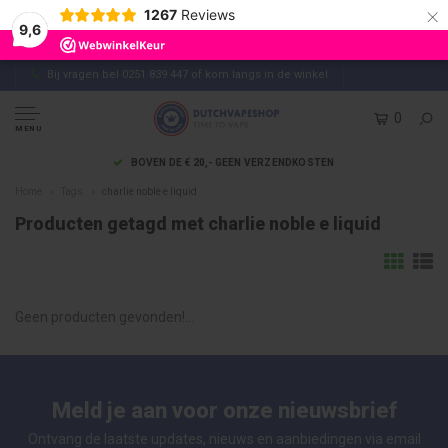
×
1267
Reviews
9,6
Bij vragen bel 0251 839 447 of kom langs in de winkel
0
MENU
BOVEN DE € 20,- GEEN VERZENDKOSTEN
Home
Tags
charlie noble e liquid
Producten getagd met charlie noble e liquid
Geen producten gevonden!...
Meld je aan voor onze nieuwsbrief
Ontvang de laatste updates, nieuws en aanbiedingen via email