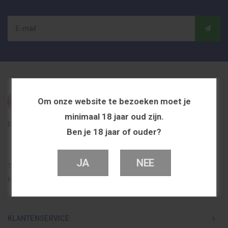
Om onze website te bezoeken moet je
minimaal 18 jaar oud zijn.
De beste en voordeligste vapeshop in Nederland
Ben je 18 jaar of ouder?
JA
NEE
Telefoon
0251 839 447
Mail
info@dutchvapeshop.nl
KLANTENSERVICE