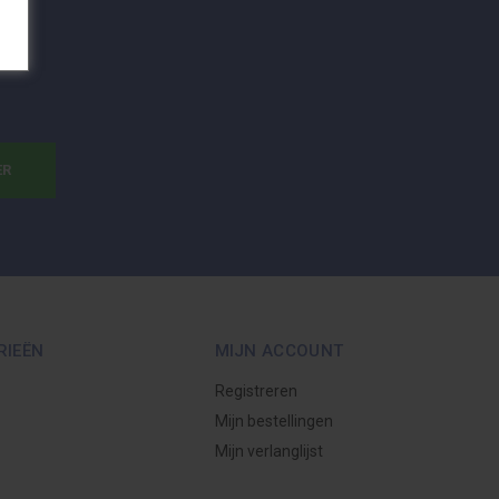
ER
RIEËN
MIJN ACCOUNT
Registreren
Mijn bestellingen
Mijn verlanglijst