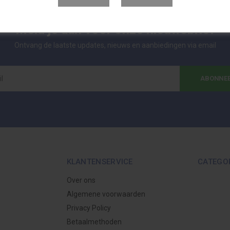
Meld je aan voor onze nieuwsbrief
Ontvang de laatste updates, nieuws en aanbiedingen via email
ABONNE
KLANTENSERVICE
CATEGO
Over ons
Algemene voorwaarden
Privacy Policy
Betaalmethoden