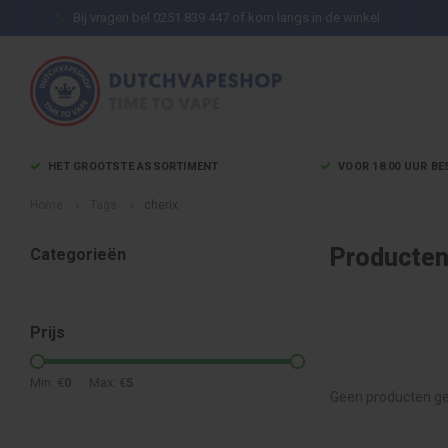
Bij vragen bel 0251 839 447 of kom langs in de winkel
HET GROOTSTE ASSORTIMENT
VOOR 18.00 UUR BE
Home
Tags
cherix
Producten
Categorieën
Prijs
Min: €
0
Max: €
5
Geen producten ge