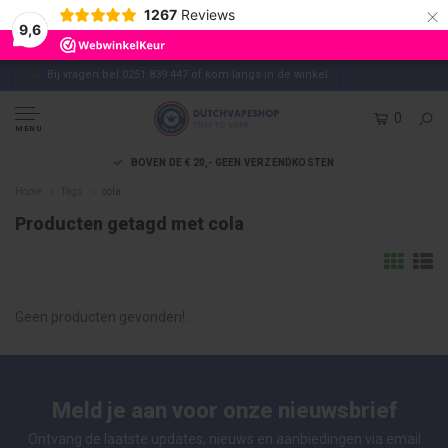
×
1267
Reviews
9,6
Bij vragen bel 0251 839 447 of kom langs in de winkel
0
MENU
BOVEN DE € 20,- GEEN VERZENDKOSTEN
Home
Tags
cola
Producten getagd met cola
Geen producten gevonden!...
Meld je aan voor onze nieuwsbrief
Ontvang de laatste updates, nieuws en aanbiedingen via email