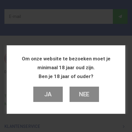
Om onze website te bezoeken moet je
minimaal 18 jaar oud zijn.
De beste en voordeligste vapeshop in Nederland
Ben je 18 jaar of ouder?
JA
NEE
Telefoon
0251 839 447
Mail
info@dutchvapeshop.nl
KLANTENSERVICE