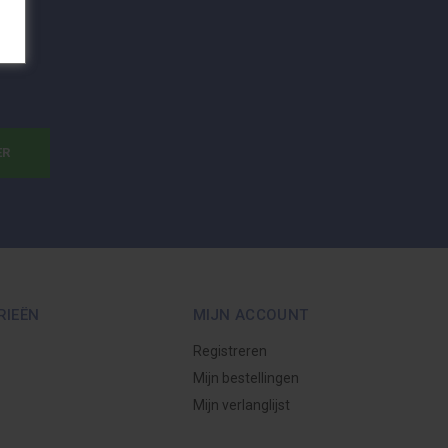
ER
RIEËN
MIJN ACCOUNT
Registreren
Mijn bestellingen
Mijn verlanglijst