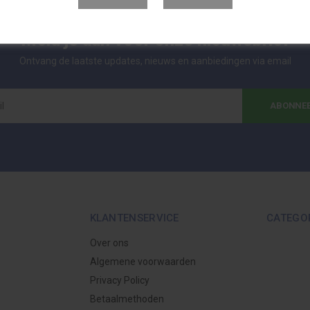
Meld je aan voor onze nieuwsbrief
Ontvang de laatste updates, nieuws en aanbiedingen via email
ABONNE
KLANTENSERVICE
CATEGO
Over ons
Algemene voorwaarden
Privacy Policy
Betaalmethoden