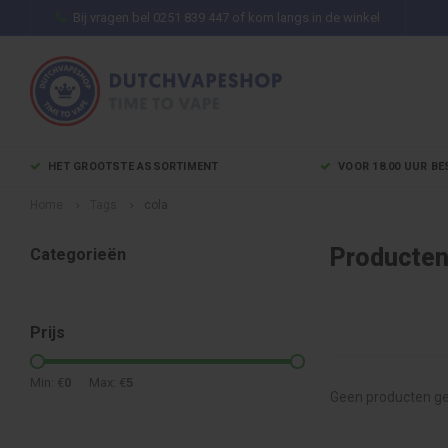
Bij vragen bel 0251 839 447 of kom langs in de winkel
HET GROOTSTE ASSORTIMENT
VOOR 18.00 UUR BE
Home
Tags
cola
Producten
Categorieën
Prijs
Min: €
0
Max: €
5
Geen producten ge