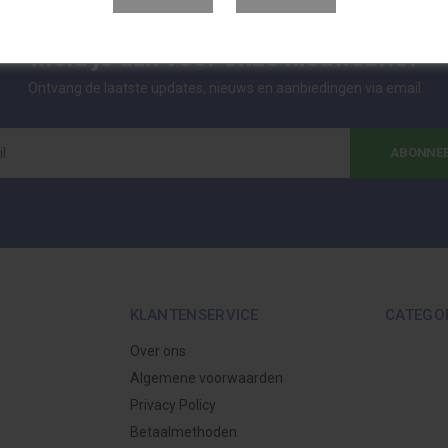
Meld je aan voor onze nieuwsbrief
Ontvang de laatste updates, nieuws en aanbiedingen via email
ABONNE
KLANTENSERVICE
CATEGO
Over ons
Algemene voorwaarden
Privacy Policy
Betaalmethoden