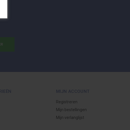
ER
RIEËN
MIJN ACCOUNT
Registreren
Mijn bestellingen
Mijn verlanglijst