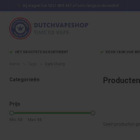
Bij vragen bel 0251 839 447 of kom langs in de winkel
HET GROOTSTE ASSORTIMENT
VOOR 18.00 UUR BE
Home
Tags
Dark Cherry
Producten
Categorieën
Prijs
Min: €
0
Max: €
5
Geen producten ge