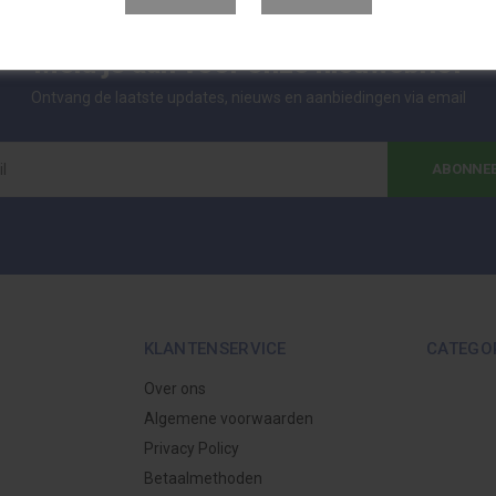
Meld je aan voor onze nieuwsbrief
Ontvang de laatste updates, nieuws en aanbiedingen via email
ABONNE
KLANTENSERVICE
CATEGO
Over ons
Algemene voorwaarden
Privacy Policy
Betaalmethoden