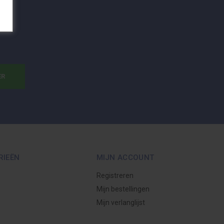
ER
RIEËN
MIJN ACCOUNT
Registreren
Mijn bestellingen
Mijn verlanglijst