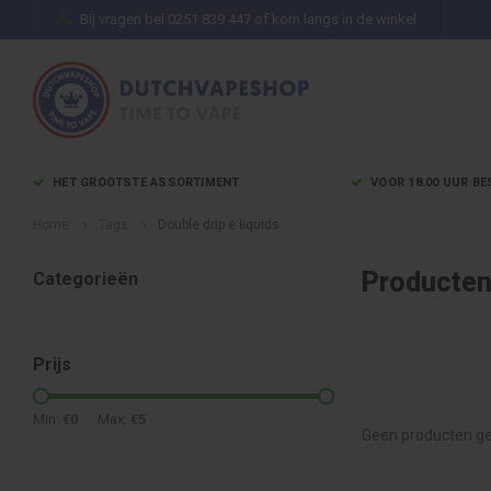
Bij vragen bel 0251 839 447 of kom langs in de winkel
HET GROOTSTE ASSORTIMENT
VOOR 18.00 UUR BE
Home
Tags
Double drip e liquids
Producten 
Categorieën
Prijs
Min: €
0
Max: €
5
Geen producten ge