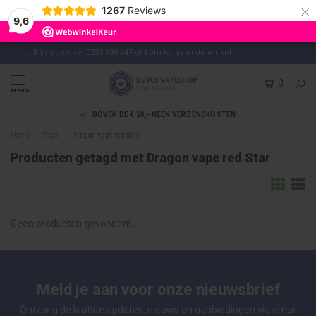
×
1267
Reviews
9,6
Bij vragen bel 0251 839 447 of kom langs in de winkel
0
MENU
BOVEN DE € 20,- GEEN VERZENDKOSTEN
Home
Tags
Dragon vape red Star
Producten getagd met Dragon vape red Star
Geen producten gevonden!...
Meld je aan voor onze nieuwsbrief
Ontvang de laatste updates, nieuws en aanbiedingen via email