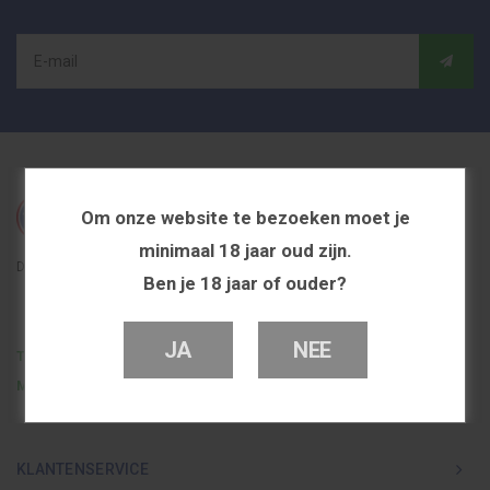
Om onze website te bezoeken moet je
minimaal 18 jaar oud zijn.
De beste en voordeligste vapeshop in Nederland
Ben je 18 jaar of ouder?
JA
NEE
Telefoon
0251 839 447
Mail
info@dutchvapeshop.nl
KLANTENSERVICE