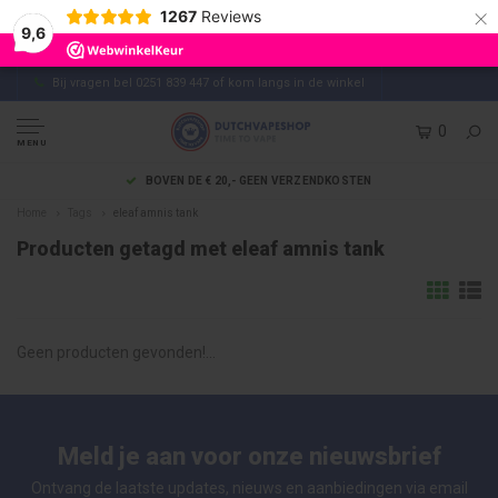
×
1267
Reviews
9,6
Bij vragen bel 0251 839 447 of kom langs in de winkel
0
MENU
BOVEN DE € 20,- GEEN VERZENDKOSTEN
Home
Tags
eleaf amnis tank
Producten getagd met eleaf amnis tank
Geen producten gevonden!...
Meld je aan voor onze nieuwsbrief
Ontvang de laatste updates, nieuws en aanbiedingen via email