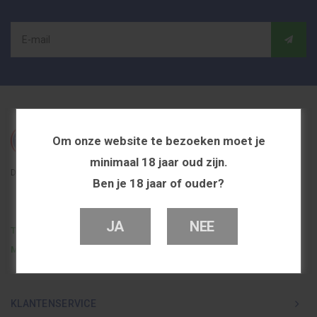
Om onze website te bezoeken moet je
minimaal 18 jaar oud zijn.
De beste en voordeligste vapeshop in Nederland
Ben je 18 jaar of ouder?
JA
NEE
Telefoon
0251 839 447
Mail
info@dutchvapeshop.nl
KLANTENSERVICE