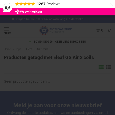
×
1267
Reviews
9,6
Bij vragen bel 0251 839 447 of kom langs in de winkel
0
MENU
BOVEN DE € 20,- GEEN VERZENDKOSTEN
Home
Tags
Eleaf GS Air 2 coils
Producten getagd met Eleaf GS Air 2 coils
Geen producten gevonden!...
Meld je aan voor onze nieuwsbrief
Ontvang de laatste updates, nieuws en aanbiedingen via email