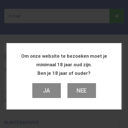
Om onze website te bezoeken moet je
minimaal 18 jaar oud zijn.
De beste en voordeligste vapeshop in Nederland
Ben je 18 jaar of ouder?
JA
NEE
Telefoon
0251 839 447
Mail
info@dutchvapeshop.nl
KLANTENSERVICE