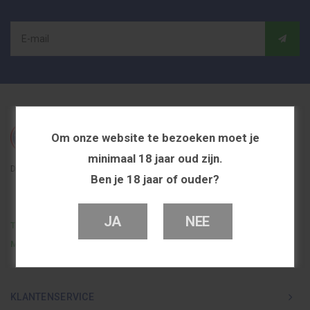
Om onze website te bezoeken moet je
minimaal 18 jaar oud zijn.
De beste en voordeligste vapeshop in Nederland
Ben je 18 jaar of ouder?
JA
NEE
Telefoon
0251 839 447
Mail
info@dutchvapeshop.nl
KLANTENSERVICE