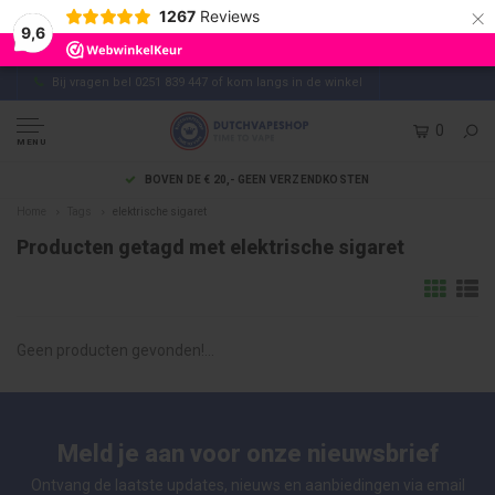
×
1267
Reviews
9,6
Bij vragen bel 0251 839 447 of kom langs in de winkel
0
MENU
BOVEN DE € 20,- GEEN VERZENDKOSTEN
Home
Tags
elektrische sigaret
Producten getagd met elektrische sigaret
Geen producten gevonden!...
Meld je aan voor onze nieuwsbrief
Ontvang de laatste updates, nieuws en aanbiedingen via email