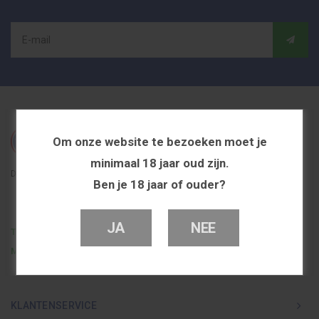
Om onze website te bezoeken moet je
minimaal 18 jaar oud zijn.
De beste en voordeligste vapeshop in Nederland
Ben je 18 jaar of ouder?
JA
NEE
Telefoon
0251 839 447
Mail
info@dutchvapeshop.nl
KLANTENSERVICE