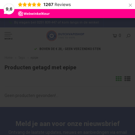
×
1267
Reviews
9,6
Bij vragen bel 0251 839 447 of kom langs in de winkel
0
MENU
BOVEN DE € 20,- GEEN VERZENDKOSTEN
Home
Tags
epipe
Producten getagd met epipe
Geen producten gevonden!...
Meld je aan voor onze nieuwsbrief
Ontvang de laatste updates, nieuws en aanbiedingen via email