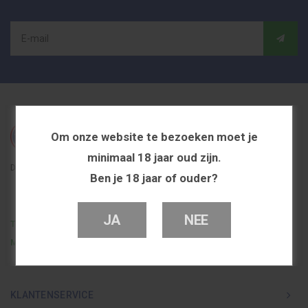
Om onze website te bezoeken moet je
minimaal 18 jaar oud zijn.
De beste en voordeligste vapeshop in Nederland
Ben je 18 jaar of ouder?
JA
NEE
Telefoon
0251 839 447
Mail
info@dutchvapeshop.nl
KLANTENSERVICE