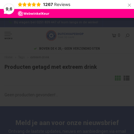
×
1267
Reviews
9,6
Bij vragen bel 0251 839 447 of kom langs in de winkel
0
MENU
BOVEN DE € 20,- GEEN VERZENDKOSTEN
Home
Tags
extreem drink
Producten getagd met extreem drink
Geen producten gevonden!...
Meld je aan voor onze nieuwsbrief
Ontvang de laatste updates, nieuws en aanbiedingen via email