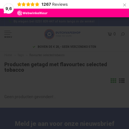
×
1267
Reviews
9,6
Bij vragen bel 0251 839 447 of kom langs in de winkel
0
MENU
BOVEN DE € 20,- GEEN VERZENDKOSTEN
Home
Tags
flavourtec selected tobacco
Producten getagd met flavourtec selected
tobacco
Geen producten gevonden!...
Meld je aan voor onze nieuwsbrief