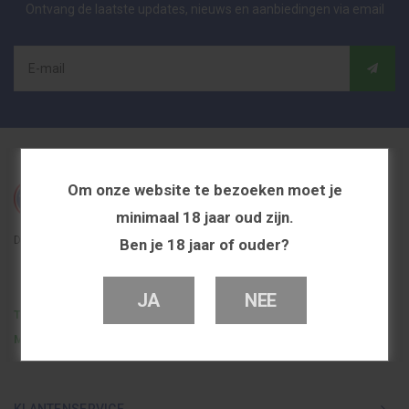
Ontvang de laatste updates, nieuws en aanbiedingen via email
Om onze website te bezoeken moet je
minimaal 18 jaar oud zijn.
De beste en voordeligste vapeshop in Nederland
Ben je 18 jaar of ouder?
JA
NEE
Telefoon
0251 839 447
Mail
info@dutchvapeshop.nl