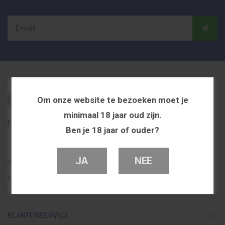
Om onze website te bezoeken moet je
minimaal 18 jaar oud zijn.
De beste en voordeligste vapeshop in Nederland
Ben je 18 jaar of ouder?
JA
NEE
Telefoon
0251 839 447
Mail
info@dutchvapeshop.nl
KLANTENSERVICE