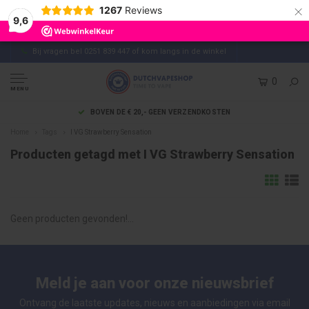
×
1267
Reviews
9,6
Bij vragen bel 0251 839 447 of kom langs in de winkel
0
MENU
BOVEN DE € 20,- GEEN VERZENDKOSTEN
Home
Tags
I VG Strawberry Sensation
Producten getagd met I VG Strawberry Sensation
Geen producten gevonden!...
Meld je aan voor onze nieuwsbrief
Ontvang de laatste updates, nieuws en aanbiedingen via email