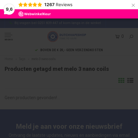
×
1267
Reviews
9,6
Bij vragen bel 0251 839 447 of kom langs in de winkel
0
MENU
BOVEN DE € 20,- GEEN VERZENDKOSTEN
Home
Tags
melo 3 nano coils
Producten getagd met melo 3 nano coils
Geen producten gevonden!...
Meld je aan voor onze nieuwsbrief
Ontvang de laatste updates, nieuws en aanbiedingen via email