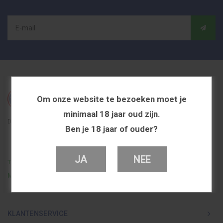
Om onze website te bezoeken moet je
minimaal 18 jaar oud zijn.
De beste en voordeligste vapeshop in Nederland
Ben je 18 jaar of ouder?
JA
NEE
Telefoon
0251 839 447
Mail
info@dutchvapeshop.nl
KLANTENSERVICE