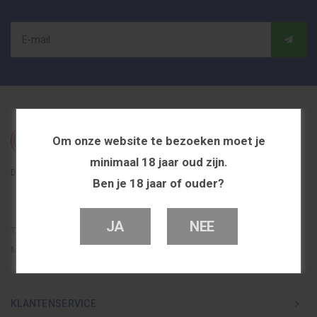
Om onze website te bezoeken moet je
minimaal 18 jaar oud zijn.
De beste en voordeligste vapeshop in Nederland
Ben je 18 jaar of ouder?
JA
NEE
Telefoon
0251 839 447
Mail
info@dutchvapeshop.nl
KLANTENSERVICE