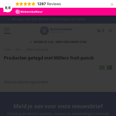
×
1267
Reviews
9,6
Bij vragen bel 0251 839 447 of kom langs in de winkel
0
MENU
BOVEN DE € 20,- GEEN VERZENDKOSTEN
Home
Tags
Millers fruit punch
Producten getagd met Millers fruit punch
Geen producten gevonden!...
Meld je aan voor onze nieuwsbrief
Ontvang de laatste updates, nieuws en aanbiedingen via email