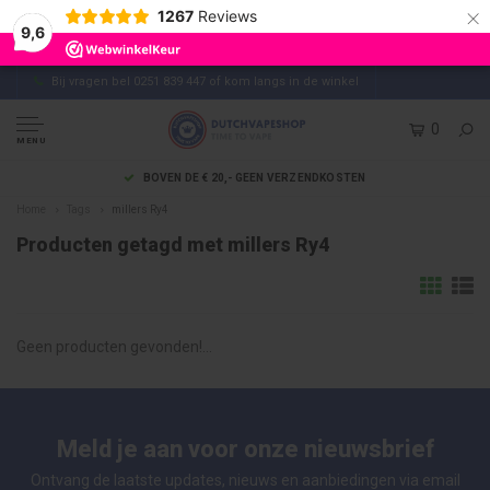
×
1267
Reviews
9,6
Bij vragen bel 0251 839 447 of kom langs in de winkel
0
MENU
BOVEN DE € 20,- GEEN VERZENDKOSTEN
Home
Tags
millers Ry4
Producten getagd met millers Ry4
Geen producten gevonden!...
Meld je aan voor onze nieuwsbrief
Ontvang de laatste updates, nieuws en aanbiedingen via email