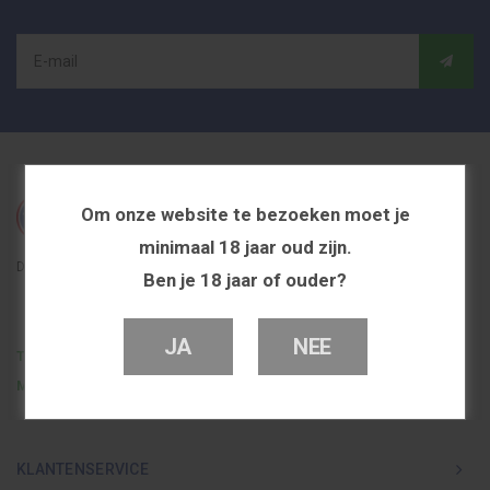
Om onze website te bezoeken moet je
minimaal 18 jaar oud zijn.
De beste en voordeligste vapeshop in Nederland
Ben je 18 jaar of ouder?
JA
NEE
Telefoon
0251 839 447
Mail
info@dutchvapeshop.nl
KLANTENSERVICE