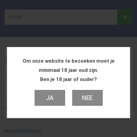
Om onze website te bezoeken moet je
minimaal 18 jaar oud zijn.
De beste en voordeligste vapeshop in Nederland
Ben je 18 jaar of ouder?
JA
NEE
Telefoon
0251 839 447
Mail
info@dutchvapeshop.nl
KLANTENSERVICE