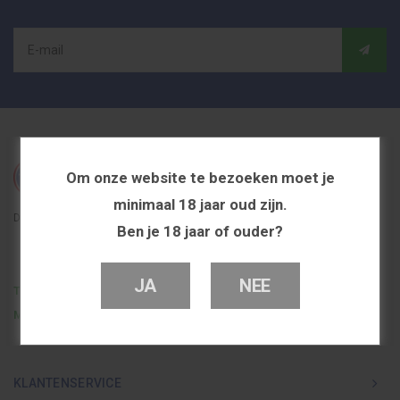
Om onze website te bezoeken moet je
minimaal 18 jaar oud zijn.
De beste en voordeligste vapeshop in Nederland
Ben je 18 jaar of ouder?
JA
NEE
Telefoon
0251 839 447
Mail
info@dutchvapeshop.nl
KLANTENSERVICE