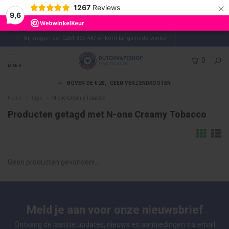
×
1267
Reviews
9,6
Bij vragen bel 0251 839 447 of kom langs in de winkel
0
MENU
EN VERZENDKOSTEN
EENVOUDIG ONLINE BETALE
Home
Tags
N-one Creamy Tobacco
Producten getagd met N-one Creamy Tobacco
Geen producten gevonden!...
Meld je aan voor onze nieuwsbrief
Ontvang de laatste updates, nieuws en aanbiedingen via email