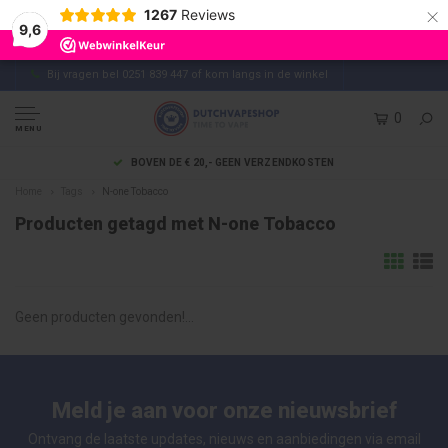
×
1267
Reviews
9,6
Bij vragen bel 0251 839 447 of kom langs in de winkel
0
MENU
BOVEN DE € 20,- GEEN VERZENDKOSTEN
Home
Tags
N-one Tobacco
Producten getagd met N-one Tobacco
Geen producten gevonden!...
Meld je aan voor onze nieuwsbrief
Ontvang de laatste updates, nieuws en aanbiedingen via email