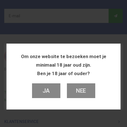
Om onze website te bezoeken moet je
minimaal 18 jaar oud zijn.
De beste en voordeligste vapeshop in Nederland
Ben je 18 jaar of ouder?
JA
NEE
Telefoon
0251 839 447
Mail
info@dutchvapeshop.nl
KLANTENSERVICE