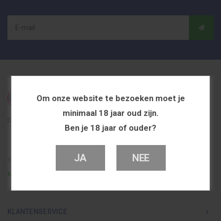
Om onze website te bezoeken moet je
minimaal 18 jaar oud zijn.
De beste en voordeligste vapeshop in Nederland
Ben je 18 jaar of ouder?
JA
NEE
Telefoon
0251 839 447
Mail
info@dutchvapeshop.nl
KLANTENSERVICE