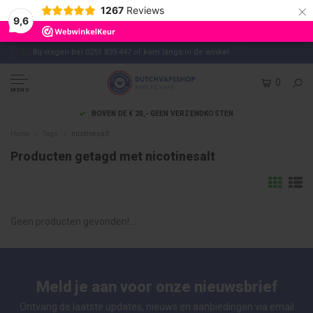
×
1267
Reviews
9,6
Bij vragen bel 0251 839 447 of kom langs in de winkel
0
MENU
BOVEN DE € 20,- GEEN VERZENDKOSTEN
Home
Tags
nicotinesalt
Producten getagd met nicotinesalt
Geen producten gevonden!...
Meld je aan voor onze nieuwsbrief
Ontvang de laatste updates, nieuws en aanbiedingen via email