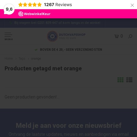
×
1267
Reviews
9,6
Bij vragen bel 0251 839 447 of kom langs in de winkel
0
MENU
BOVEN DE € 20,- GEEN VERZENDKOSTEN
Home
Tags
orange
Producten getagd met orange
Geen producten gevonden!...
Meld je aan voor onze nieuwsbrief
Ontvang de laatste updates, nieuws en aanbiedingen via email