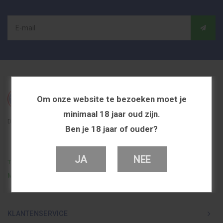
Om onze website te bezoeken moet je
minimaal 18 jaar oud zijn.
De beste en voordeligste vapeshop in Nederland
Ben je 18 jaar of ouder?
JA
NEE
Telefoon
0251 839 447
Mail
info@dutchvapeshop.nl
KLANTENSERVICE