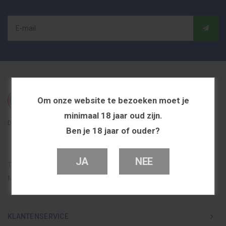
Om onze website te bezoeken moet je
minimaal 18 jaar oud zijn.
De beste en voordeligste vapeshop in Nederland
Ben je 18 jaar of ouder?
JA
NEE
Telefoon
0251 839 447
Mail
info@dutchvapeshop.nl
KLANTENSERVICE