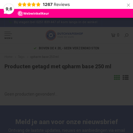
×
1267
Reviews
9,6
Bij vragen bel 0251 839 447 of kom langs in de winkel
0
MENU
BOVEN DE € 20,- GEEN VERZENDKOSTEN
Home
Tags
qpharm base 250 ml
Producten getagd met qpharm base 250 ml
Geen producten gevonden!...
Meld je aan voor onze nieuwsbrief
Ontvang de laatste updates, nieuws en aanbiedingen via email