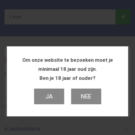
Om onze website te bezoeken moet je
minimaal 18 jaar oud zijn.
De beste en voordeligste vapeshop in Nederland
Ben je 18 jaar of ouder?
JA
NEE
Telefoon
0251 839 447
Mail
info@dutchvapeshop.nl
KLANTENSERVICE