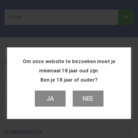
Om onze website te bezoeken moet je
minimaal 18 jaar oud zijn.
De beste en voordeligste vapeshop in Nederland
Ben je 18 jaar of ouder?
JA
NEE
Telefoon
0251 839 447
Mail
info@dutchvapeshop.nl
KLANTENSERVICE