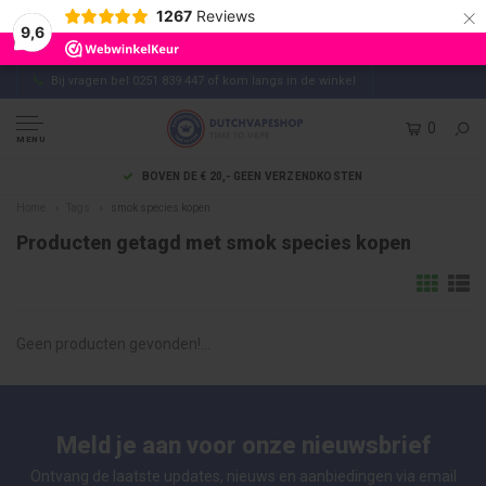
×
1267
Reviews
9,6
Bij vragen bel 0251 839 447 of kom langs in de winkel
0
MENU
BOVEN DE € 20,- GEEN VERZENDKOSTEN
Home
Tags
smok species kopen
Producten getagd met smok species kopen
Geen producten gevonden!...
Meld je aan voor onze nieuwsbrief
Ontvang de laatste updates, nieuws en aanbiedingen via email