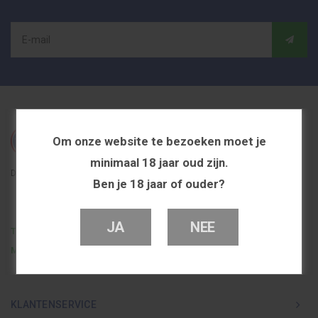
Om onze website te bezoeken moet je
minimaal 18 jaar oud zijn.
De beste en voordeligste vapeshop in Nederland
Ben je 18 jaar of ouder?
JA
NEE
Telefoon
0251 839 447
Mail
info@dutchvapeshop.nl
KLANTENSERVICE