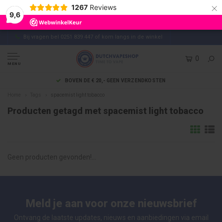
×
1267
Reviews
9,6
Bij vragen bel 0251 839 447 of kom langs in de winkel
0
MENU
BOVEN DE € 20,- GEEN VERZENDKOSTEN
Home
Tags
spacemist light tobacco
Producten getagd met spacemist light tobacco
Geen producten gevonden!...
Meld je aan voor onze nieuwsbrief
Ontvang de laatste updates, nieuws en aanbiedingen via email