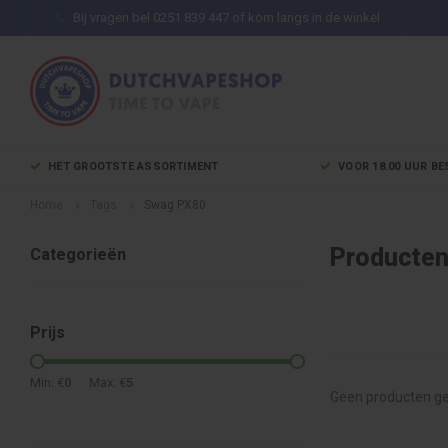
Bij vragen bel 0251 839 447 of kom langs in de winkel
HET GROOTSTE ASSORTIMENT
VOOR 18.00 UUR BE
Home
Tags
Swag PX80
Producten
Categorieën
Prijs
Min: €
0
Max: €
5
Geen producten ge