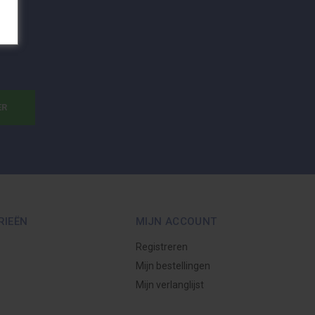
ER
RIEËN
MIJN ACCOUNT
Registreren
Mijn bestellingen
Mijn verlanglijst