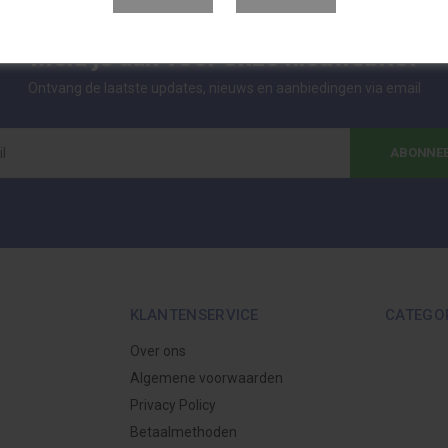
Meld je aan voor onze nieuwsbrief
Ontvang de laatste updates, nieuws en aanbiedingen via email
ABONNE
KLANTENSERVICE
CATEGO
Over ons
Algemene voorwaarden
Privacy Policy
Betaalmethoden