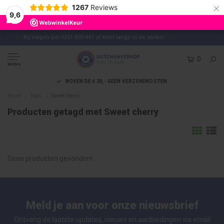
×
1267
Reviews
9,6
Bij vragen bel 0251 839 447 of kom langs in de winkel
0
MENU
BOVEN DE € 20,- GEEN VERZENDKOSTEN
Home
Tags
Sweet cherry
Producten getagd met Sweet cherry
Geen producten gevonden!...
Meld je aan voor onze nieuwsbrief
Ontvang de laatste updates, nieuws en aanbiedingen via email