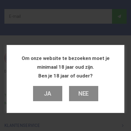
Om onze website te bezoeken moet je
minimaal 18 jaar oud zijn.
De beste en voordeligste vapeshop in Nederland
Ben je 18 jaar of ouder?
JA
NEE
Telefoon
0251 839 447
Mail
info@dutchvapeshop.nl
KLANTENSERVICE