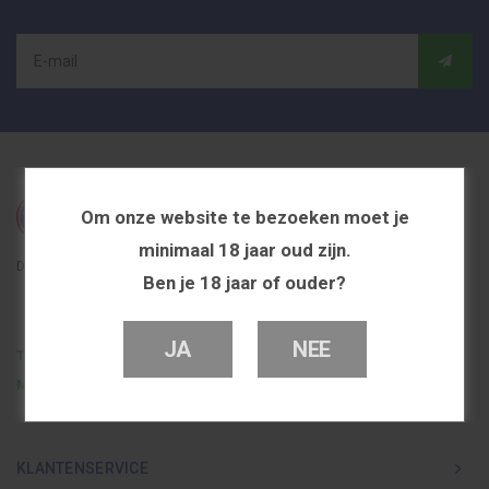
Om onze website te bezoeken moet je
minimaal 18 jaar oud zijn.
De beste en voordeligste vapeshop in Nederland
Ben je 18 jaar of ouder?
JA
NEE
Telefoon
0251 839 447
Mail
info@dutchvapeshop.nl
KLANTENSERVICE