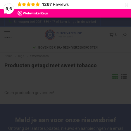
×
1267
Reviews
9,6
Bij vragen bel 0251 839 447 of kom langs in de winkel
0
MENU
BOVEN DE € 20,- GEEN VERZENDKOSTEN
Home
Tags
sweet tobacco
Producten getagd met sweet tobacco
Geen producten gevonden!...
Meld je aan voor onze nieuwsbrief
Ontvang de laatste updates, nieuws en aanbiedingen via email