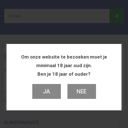
Om onze website te bezoeken moet je
minimaal 18 jaar oud zijn.
De beste en voordeligste vapeshop in Nederland
Ben je 18 jaar of ouder?
JA
NEE
Telefoon
0251 839 447
Mail
info@dutchvapeshop.nl
KLANTENSERVICE