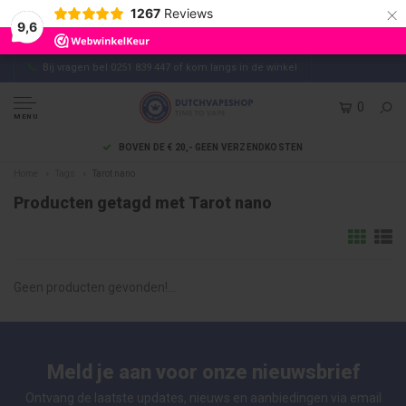
×
1267
Reviews
9,6
Bij vragen bel 0251 839 447 of kom langs in de winkel
0
MENU
BOVEN DE € 20,- GEEN VERZENDKOSTEN
Home
Tags
Tarot nano
Producten getagd met Tarot nano
Geen producten gevonden!...
Meld je aan voor onze nieuwsbrief
Ontvang de laatste updates, nieuws en aanbiedingen via email