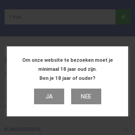
Om onze website te bezoeken moet je
minimaal 18 jaar oud zijn.
De beste en voordeligste vapeshop in Nederland
Ben je 18 jaar of ouder?
JA
NEE
Telefoon
0251 839 447
Mail
info@dutchvapeshop.nl
KLANTENSERVICE