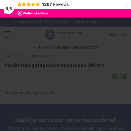
×
1267
Reviews
9,6
Bij vragen bel 0251 839 447 of kom langs in de winkel
0
MENU
BOVEN DE € 20,- GEEN VERZENDKOSTEN
Home
Tags
vaporesso drizzle
Producten getagd met vaporesso drizzle
Geen producten gevonden!...
Meld je aan voor onze nieuwsbrief
Ontvang de laatste updates, nieuws en aanbiedingen via email