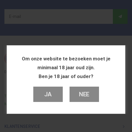
Om onze website te bezoeken moet je
minimaal 18 jaar oud zijn.
De beste en voordeligste vapeshop in Nederland
Ben je 18 jaar of ouder?
JA
NEE
Telefoon
0251 839 447
Mail
info@dutchvapeshop.nl
KLANTENSERVICE