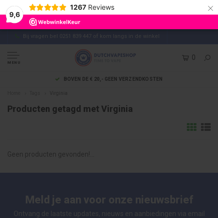
×
1267
Reviews
9,6
Bij vragen bel 0251 839 447 of kom langs in de winkel
0
MENU
BOVEN DE € 20,- GEEN VERZENDKOSTEN
Home
Tags
Virginia
Producten getagd met Virginia
Geen producten gevonden!...
Meld je aan voor onze nieuwsbrief
Ontvang de laatste updates, nieuws en aanbiedingen via email