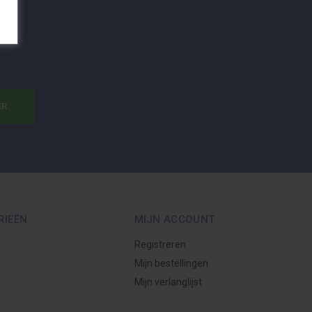
ER
RIEËN
MIJN ACCOUNT
Registreren
Mijn bestellingen
Mijn verlanglijst