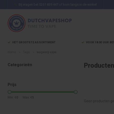
Bij vragen bel 0251 839 447 of kom langs in de winkel
HET GROOTSTE ASSORTIMENT
VOOR 18.00 UUR BE
Home
Tags
wegwerp vape
Producten
Categorieën
Prijs
Min: €
0
Max: €
5
Geen producten ge