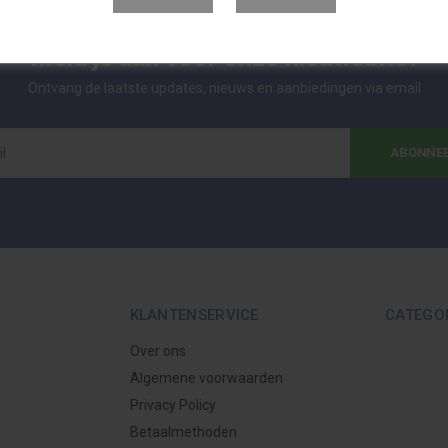
Meld je aan voor onze nieuwsbrief
Ontvang de laatste updates, nieuws en aanbiedingen via email
ABONNE
KLANTENSERVICE
CATEGO
Over ons
Algemene voorwaarden
Privacy Policy
Betaalmethoden